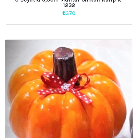
1232
₺
370