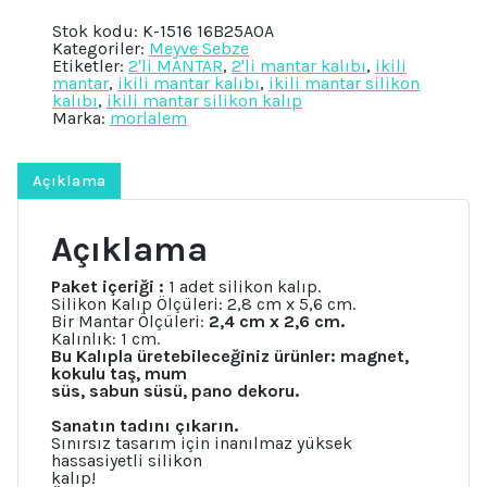
Mini
Stok kodu:
K-1516 16B25AOA
Çiçekli
Kategoriler:
Meyve Sebze
Magnet
Etiketler:
2'li MANTAR
,
2'li mantar kalıbı
,
ikili
Mantar
mantar
,
ikili mantar kalıbı
,
ikili mantar silikon
Silikon
kalıbı
,
ikili mantar silikon kalıp
Kalıp
Marka:
morlalem
K-
1516,
Taş
Tozu
Açıklama
Sabun
Alçı
Mum
Açıklama
Kalıbı
adet
Paket içeriği :
1 adet silikon kalıp.
Silikon Kalıp Ölçüleri: 2,8 cm x 5,6 cm.
Bir Mantar Ölçüleri:
2,4 cm x 2,6 cm.
Kalınlık: 1 cm.
Bu Kalıpla üretebileceğiniz ürünler: magnet,
kokulu taş, mum
süs, sabun süsü, pano dekoru.
Sanatın tadını çıkarın.
Sınırsız tasarım için inanılmaz yüksek
hassasiyetli silikon
kalıp!