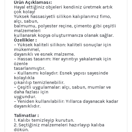
Ürün Açıklaması:
Hayal ettiğiniz objeleri kendiniz üretmek artık
çok kolay!
Yüksek hassasiyetli silikon kalıplarımız fimo,
alçı, sabun,
balmumu, polyester reçine, çimento gibi çeşitli
malzemeleri
kullanarak kopya oluşturmanıza olanak sağlar.
Özellikler :
– Yüksek kaliteli silikon: kaliteli sonuçlar için
mükemmel,
dayanıklı ve esnek malzeme.
– Hassas tasarım: Her ayrıntıyı yakalamak için
özenle
tasarlanmıştır.
– Kullanımı kolaydır: Esnek yapısı sayesinde
kolaylıkla
çıkarılıp temizlenebilir.
– Çeşitli uygulamalar: alçı, sabun, mumlar ve
daha fazlası için
uygundur.
– Yeniden kullanılabilir: Yıllarca dayanacak kadar
dayanıklıdır.
Talimatlar :
1. Kalıbı temizleyip kurutun.
2. Seçtiğiniz malzemeleri hazırlayıp kalıba
dökün.