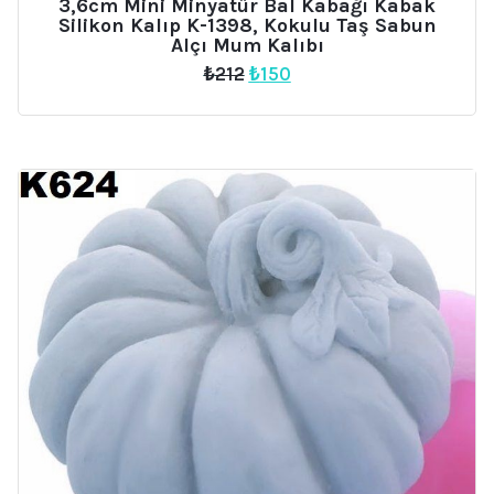
3,6cm Mini Minyatür Bal Kabağı Kabak
Silikon Kalıp K-1398, Kokulu Taş Sabun
Alçı Mum Kalıbı
Orijinal
Şu
₺
212
₺
150
fiyat:
andaki
₺212.
fiyat:
₺150.