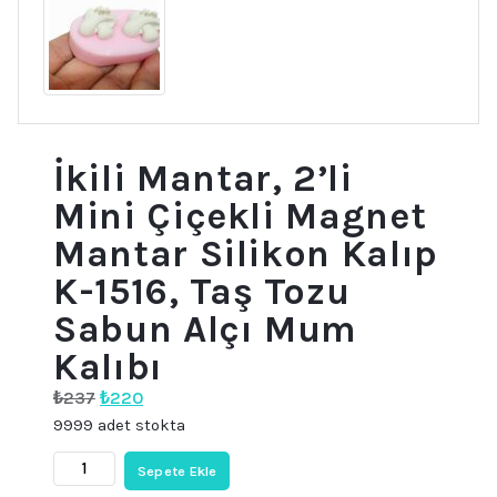
İkili Mantar, 2’li
Mini Çiçekli Magnet
Mantar Silikon Kalıp
K-1516, Taş Tozu
Sabun Alçı Mum
Kalıbı
Orijinal
Şu
₺
237
₺
220
fiyat:
andaki
9999 adet stokta
₺237.
fiyat:
₺220.
İkili
Sepete Ekle
Mantar,
2'li