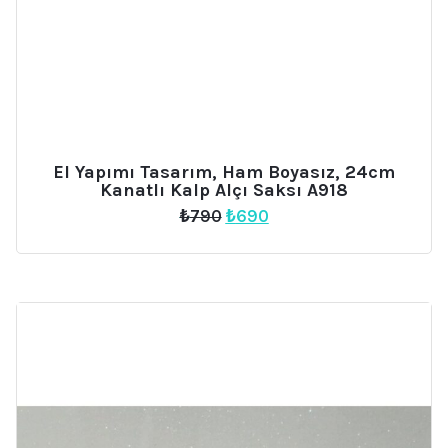
El Yapımı Tasarım, Ham Boyasız, 24cm
Kanatlı Kalp Alçı Saksı A918
Orijinal
Şu
₺
790
₺
690
fiyat:
andaki
₺790.
fiyat:
₺690.