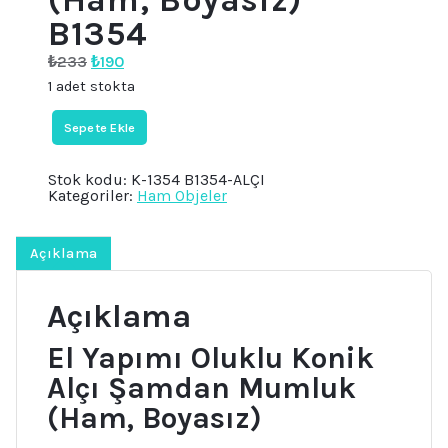
B1354
Orijinal
Şu
₺
233
₺
190
fiyat:
andaki
1 adet stokta
₺233.
fiyat:
₺190.
El
Sepete Ekle
Yapımı,
Oluklu
Topaç
Stok kodu:
K-1354 B1354-ALÇI
7,5cm
Kategoriler:
Ham Objeler
Alçı
Tealight
Mumluk
(Ham,
Açıklama
Boyasız)
B1354
adet
Açıklama
El Yapımı Oluklu Konik
Alçı Şamdan Mumluk
(Ham, Boyasız)