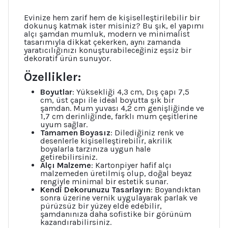
Evinize hem zarif hem de kişiselleştirilebilir bir
dokunuş katmak ister misiniz? Bu şık, el yapımı
alçı şamdan mumluk, modern ve minimalist
tasarımıyla dikkat çekerken, aynı zamanda
yaratıcılığınızı konuşturabileceğiniz eşsiz bir
dekoratif ürün sunuyor.
Özellikler:
Boyutlar
: Yüksekliği 4,3 cm, Dış çapı 7,5
cm, üst çapı ile ideal boyutta şık bir
şamdan. Mum yuvası 4,2 cm genişliğinde ve
1,7 cm derinliğinde, farklı mum çeşitlerine
uyum sağlar.
Tamamen Boyasız
: Dilediğiniz renk ve
desenlerle kişiselleştirebilir, akrilik
boyalarla tarzınıza uygun hale
getirebilirsiniz.
Alçı Malzeme
: Kartonpiyer hafif alçı
malzemeden üretilmiş olup, doğal beyaz
rengiyle minimal bir estetik sunar.
Kendi Dekorunuzu Tasarlayın
: Boyandıktan
sonra üzerine vernik uygulayarak parlak ve
pürüzsüz bir yüzey elde edebilir,
şamdanınıza daha sofistike bir görünüm
kazandırabilirsiniz.