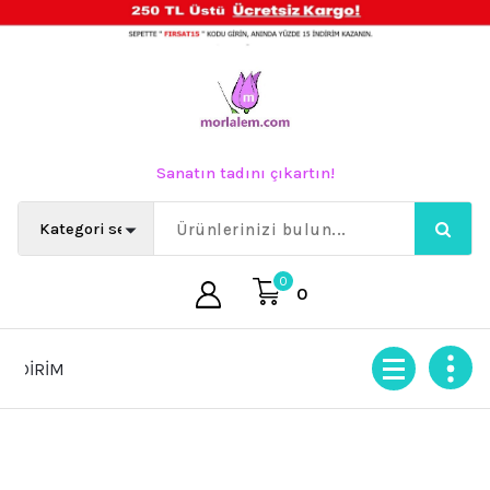
İçeriğe
geç
Sanatın tadını çıkartın!
0
0
FIRSAT15 KODU ile SEPETTE %15 İNDİRİM