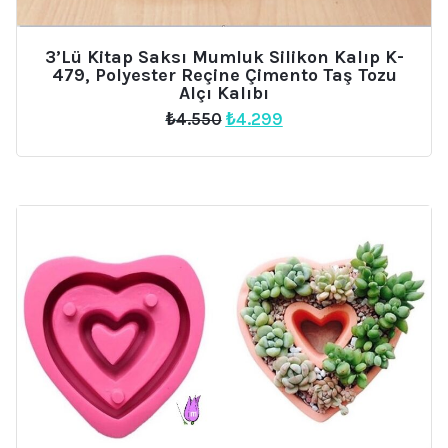
3’lü Kitap Saksı Mumluk Silikon Kalıp K-
479, Polyester Reçine Çimento Taş Tozu
Alçı Kalıbı
Orijinal
Şu
₺
4.550
₺
4.299
fiyat:
andaki
₺4.550.
fiyat:
₺4.299.