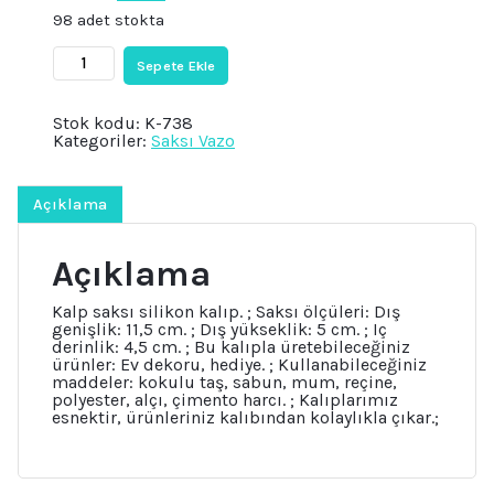
fiyat:
andaki
98 adet stokta
₺2.826.
fiyat:
₺2.118.
Çiçek
Sepete Ekle
Saksı
Silikon
Kalıp
Stok kodu:
K-738
K-
Kategoriler:
Saksı Vazo
738
Kokulu
Taş
Kalıbı
Açıklama
adet
Açıklama
Kalp saksı silikon kalıp. ; Saksı ölçüleri: Dış
genişlik: 11,5 cm. ; Dış yükseklik: 5 cm. ; Iç
derinlik: 4,5 cm. ; Bu kalıpla üretebileceğiniz
ürünler: Ev dekoru, hediye. ; Kullanabileceğiniz
maddeler: kokulu taş, sabun, mum, reçine,
polyester, alçı, çimento harcı. ; Kalıplarımız
esnektir, ürünleriniz kalıbından kolaylıkla çıkar.;