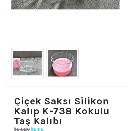
Çiçek Saksı Silikon
Kalıp K-738 Kokulu
Taş Kalıbı
Orijinal
Şu
₺
2.826
₺
2.118