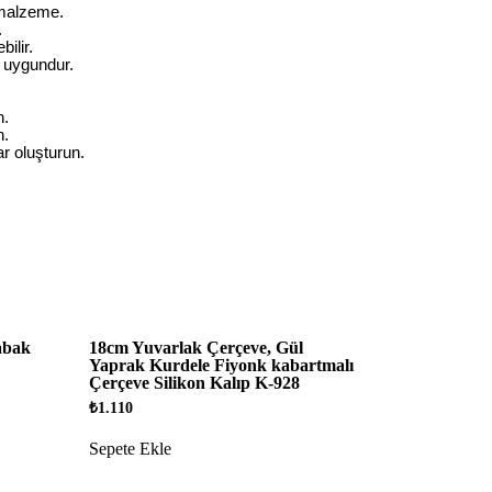
 malzeme.
.
ilir.
n uygundur.
n.
n.
ar oluşturun.
abak
18cm Yuvarlak Çerçeve, Gül
Yaprak Kurdele Fiyonk kabartmalı
Çerçeve Silikon Kalıp K-928
₺
1.110
Sepete Ekle