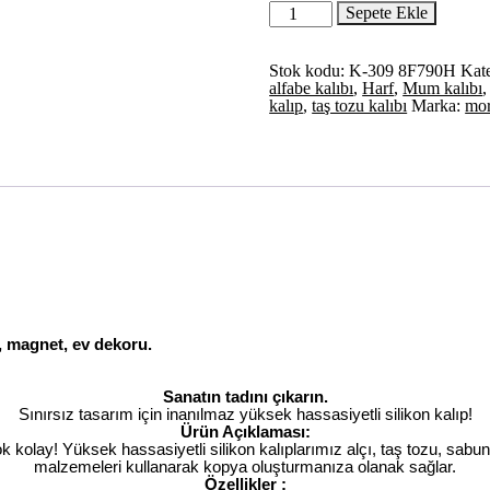
Alfabe,
Sepete Ekle
Çiçek
Dekorlu
4cm
Stok kodu:
K-309 8F790H
Kate
Büyük
alfabe kalıbı
,
Harf
,
Mum kalıbı
Harf
kalıp
,
taş tozu kalıbı
Marka:
mor
Silikon
Kalıp
K-
309,
Taş
Tozu
Sabun
Alçı
Mum
Kalıbı
adet
, magnet, ev dekoru.
Sanatın tadını çıkarın.
Sınırsız tasarım için inanılmaz yüksek hassasiyetli silikon kalıp!
Ürün Açıklaması:
ok kolay! Yüksek hassasiyetli silikon kalıplarımız alçı, taş tozu, sabu
malzemeleri kullanarak kopya oluşturmanıza olanak sağlar.
Özellikler :