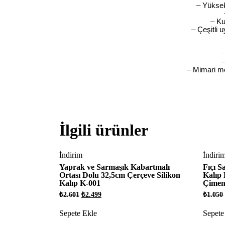
– Yüksek
– Ku
– Çeşitli 
–
–
– Mimari mod
İlgili ürünler
İndirim
İndiri
Yaprak ve Sarmaşık Kabartmalı
Fıçı S
Ortası Dolu 32,5cm Çerçeve Silikon
Kalıp 
Kalıp K-001
Çiment
Orijinal
Şu
₺
2.601
₺
2.499
₺
1.050
fiyat:
andaki
₺2.601.
fiyat:
Sepete Ekle
Sepete
₺2.499.