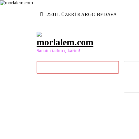
İçeriğe
geç
250TL ÜZERİ KARGO BEDAVA
Sanatın tadını çıkartın!