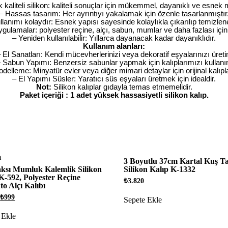
 kaliteli silikon: kaliteli sonuçlar için mükemmel, dayanıklı ve esnek
– Hassas tasarım: Her ayrıntıyı yakalamak için özenle tasarlanmıştır
llanımı kolaydır: Esnek yapısı sayesinde kolaylıkla çıkarılıp temizleneb
uygulamalar: polyester reçine, alçı, sabun, mumlar ve daha fazlası içi
– Yeniden kullanılabilir: Yıllarca dayanacak kadar dayanıklıdır.
Kullanım alanları:
 El Sanatları: Kendi mücevherlerinizi veya dekoratif eşyalarınızı üreti
 Sabun Yapımı: Benzersiz sabunlar yapmak için kalıplarımızı kullanı
elleme: Minyatür evler veya diğer mimari detaylar için orijinal kalıpl
– El Yapımı Süsler: Yaratıcı süs eşyaları üretmek için idealdir.
Not:
Silikon kalıplar gıdayla temas etmemelidir.
Paket içeriği : 1 adet yüksek hassasiyetli silikon kalıp.
m
3 Boyutlu 37cm Kartal Kuş T
aksı Mumluk Kalemlik Silikon
Silikon Kalıp K-1332
K-592, Polyester Reçine
₺
3.820
o Alçı Kalıbı
Orijinal
Şu
₺
999
Sepete Ekle
fiyat:
andaki
₺1.050.
fiyat:
 Ekle
₺999.