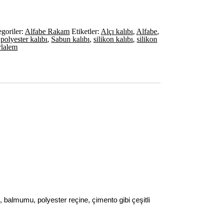
goriler:
Alfabe Rakam
Etiketler:
Alçı kalıbı
,
Alfabe
,
,
polyester kalıbı
,
Sabun kalıbı
,
silikon kalıbı
,
silikon
lalem
n, balmumu, polyester reçine, çimento gibi çeşitli