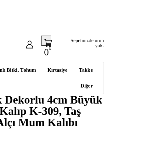
Sepetinizde ürün
yok.
0
0
nlı Bitki, Tohum
Kırtasiye
Takke
Diğer
ek Dekorlu 4cm Büyük
 Kalıp K-309, Taş
Alçı Mum Kalıbı