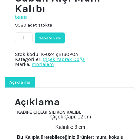
Kalıbı
₺
566
9980 adet stokta
8cm
Sepete Ekle
Çiçek
Kadife
Çiçeği
Stok kodu:
K-024 çB130POA
Silikon
Kategoriler:
Çiçek Yaprak Doğa
Kalıp
Marka:
morlalem
K-
024,
Kokulu
Taş
Açıklama
Sabun
Alçı
Mum
Açıklama
Kalıbı
adet
KADİFE ÇİÇEĞİ SİLİKON KALIBI.
Çiçek Çapı: 12 cm
Kalınlık: 3 cm
Bu Kalıpla üretebileceğiniz ürünler: mum, kokulu