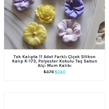
Tek Kalıpta 11 Adet Farklı Çiçek Silikon
Kalıp K-173, Polyester Kokulu Taş Sabun
Alçı Mum Kalıbı
Orijinal
Şu
₺
376
₺
340
fiyat:
andaki
₺376.
fiyat:
₺340.