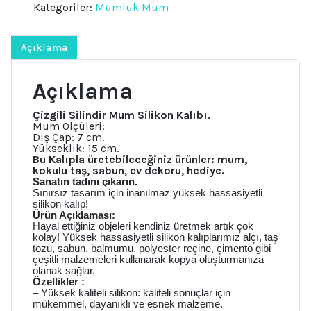
Kategoriler:
Mumluk Mum
Kalıp
K-
1459,
Kokulu
Açıklama
Taş
Sabun
Alçı
Açıklama
Mum
Kalıbı
adet
Çizgili Silindir Mum Silikon Kalıbı.
Mum Ölçüleri:
Dış Çap: 7 cm.
Yükseklik: 15 cm.
Bu Kalıpla üretebileceğiniz ürünler: mum,
kokulu taş, sabun, ev dekoru, hediye.
Sanatın tadını çıkarın.
Sınırsız tasarım için inanılmaz yüksek hassasiyetli
silikon kalıp!
Ürün Açıklaması:
Hayal ettiğiniz objeleri kendiniz üretmek artık çok
kolay! Yüksek hassasiyetli silikon kalıplarımız alçı, taş
tozu, sabun, balmumu, polyester reçine, çimento gibi
çeşitli malzemeleri kullanarak kopya oluşturmanıza
olanak sağlar.
Özellikler :
– Yüksek kaliteli silikon: kaliteli sonuçlar için
mükemmel, dayanıklı ve esnek malzeme.