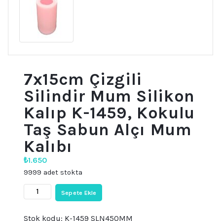
7x15cm Çizgili
Silindir Mum Silikon
Kalıp K-1459, Kokulu
Taş Sabun Alçı Mum
Kalıbı
₺
1.650
9999 adet stokta
7x15cm
Sepete Ekle
Çizgili
Silindir
Mum
Stok kodu:
K-1459 SLN450MM
Silikon