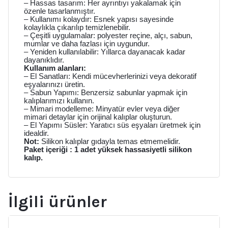
– Hassas tasarım: Her ayrıntıyı yakalamak için
özenle tasarlanmıştır.
– Kullanımı kolaydır: Esnek yapısı sayesinde
kolaylıkla çıkarılıp temizlenebilir.
– Çeşitli uygulamalar: polyester reçine, alçı, sabun,
mumlar ve daha fazlası için uygundur.
– Yeniden kullanılabilir: Yıllarca dayanacak kadar
dayanıklıdır.
Kullanım alanları:
– El Sanatları: Kendi mücevherlerinizi veya dekoratif
eşyalarınızı üretin.
– Sabun Yapımı: Benzersiz sabunlar yapmak için
kalıplarımızı kullanın.
– Mimari modelleme: Minyatür evler veya diğer
mimari detaylar için orijinal kalıplar oluşturun.
– El Yapımı Süsler: Yaratıcı süs eşyaları üretmek için
idealdir.
Not:
Silikon kalıplar gıdayla temas etmemelidir.
Paket içeriği : 1 adet yüksek hassasiyetli silikon
kalıp.
İlgili ürünler