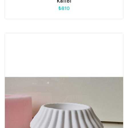
Kalıbı
₺
810