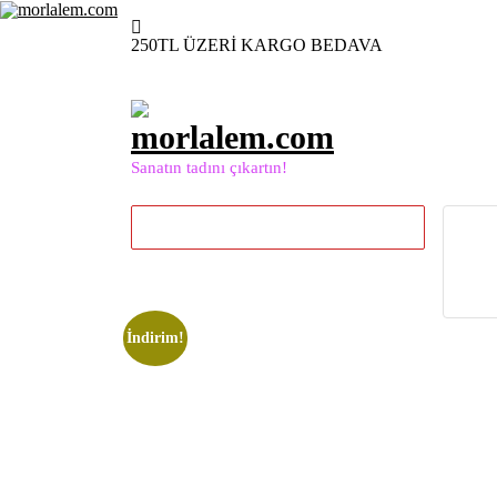
İçeriğe
geç
250TL ÜZERİ KARGO BEDAVA
Sanatın tadını çıkartın!
İndirim!