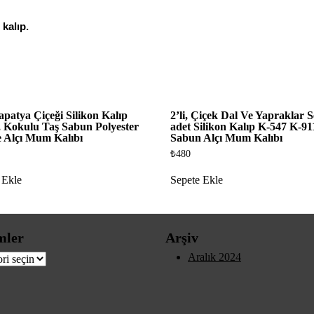
 kalıp.
patya Çiçeği Silikon Kalıp
2’li, Çiçek Dal Ve Yapraklar Se
, Kokulu Taş Sabun Polyester
adet Silikon Kalıp K-547 K-91
e Alçı Mum Kalıbı
Sabun Alçı Mum Kalıbı
₺
480
 Ekle
Sepete Ekle
mler
Arşiv
er
Aralık 2024