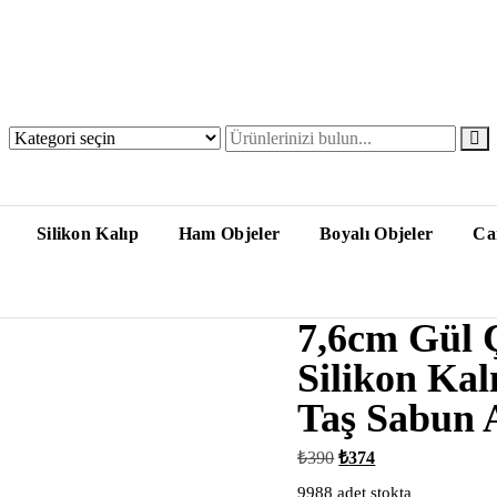
Silikon Kalıp
Ham Objeler
Boyalı Objeler
Ca
7,6cm Gül 
Silikon Ka
Taş Sabun 
Orijinal
Şu
₺
390
₺
374
fiyat:
andaki
₺390.
fiyat:
9988 adet stokta