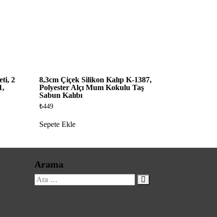
ti, 2
8,3cm Çiçek Silikon Kalıp K-1387,
1,
Polyester Alçı Mum Kokulu Taş
Sabun Kalıbı
₺
449
Sepete Ekle
Arama
Ara: