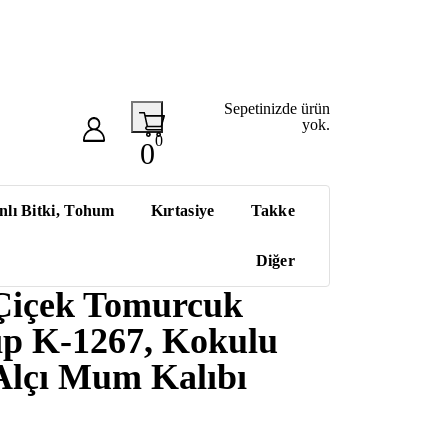
Sepetinizde ürün
yok.
0
0
nlı Bitki, Tohum
Kırtasiye
Takke
Diğer
Çiçek Tomurcuk
lıp K-1267, Kokulu
Alçı Mum Kalıbı