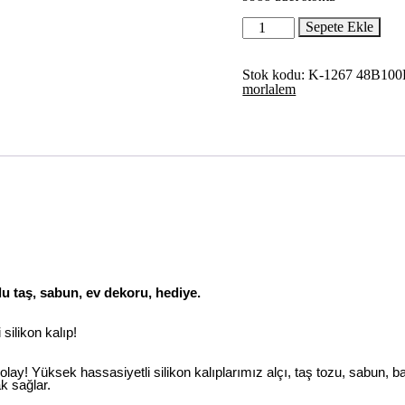
₺374.
7,6cm
Sepete Ekle
Gül
Çiçek
Tomurcuk
Stok kodu:
K-1267 48B10
Silikon
morlalem
Kalıp
K-
1267,
Kokulu
Taş
Sabun
Alçı
Mum
Kalıbı
adet
u taş, sabun, ev dekoru, hediye.
silikon kalıp!
kolay! Yüksek hassasiyetli silikon kalıplarımız alçı, taş tozu, sabun, b
k sağlar.