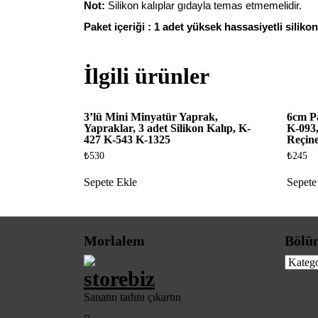
Not:
Silikon kalıplar gıdayla temas etmemelidir.
Paket içeriği : 1 adet yüksek hassasiyetli silikon
İlgili ürünler
3’lü Mini Minyatür Yaprak,
6cm Pa
Yapraklar, 3 adet Silikon Kalıp, K-
K-093
427 K-543 K-1325
Reçin
₺
530
₺
245
Sepete Ekle
Sepete
Morlalem
Bölü
Bölüml
Sanatın tadını çıkartın