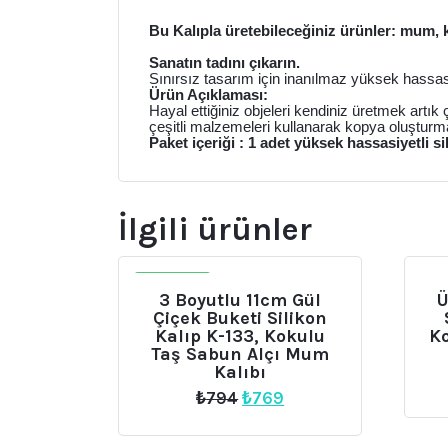
Bu Kalıpla üretebileceğiniz ürünler: mum, 
Sanatın tadını çıkarın.
Sınırsız tasarım için inanılmaz yüksek hassasiy
Ürün Açıklaması:
Hayal ettiğiniz objeleri kendiniz üretmek artık
çeşitli malzemeleri kullanarak kopya oluşturm
Paket içeriği : 1 adet yüksek hassasiyetli si
İlgili ürünler
İNDIRIM
3 Boyutlu 11cm Gül
Ü
Çiçek Buketi Silikon
Kalıp K-133, Kokulu
Ko
Taş Sabun Alçı Mum
Kalıbı
Orijinal
Şu
₺
794
₺
769
fiyat:
andaki
₺794.
fiyat: