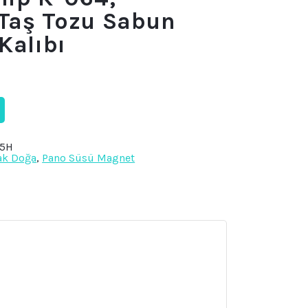
 Taş Tozu Sabun
Kalıbı
45H
ak Doğa
,
Pano Süsü Magnet