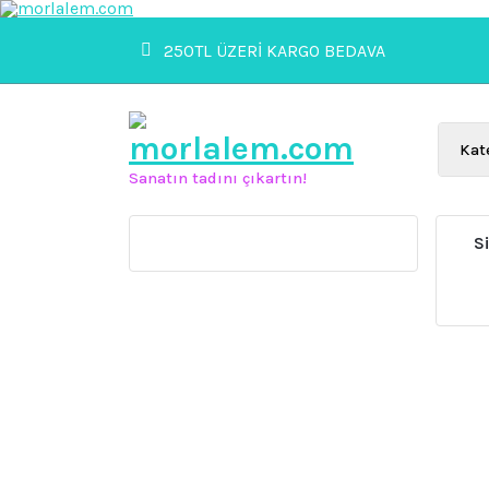
İçeriğe
geç
250TL ÜZERİ KARGO BEDAVA
Sanatın tadını çıkartın!
S