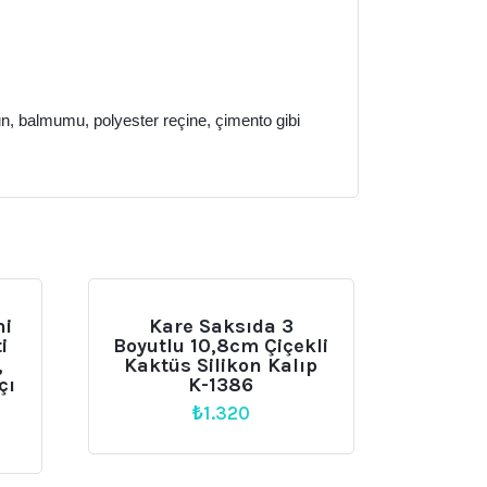
bun, balmumu, polyester reçine, çimento gibi
ni
Kare Saksıda 3
i
Boyutlu 10,8cm Çiçekli
,
Kaktüs Silikon Kalıp
çı
K-1386
₺
1.320