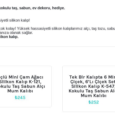
kokulu taş, sabun, ev dekoru, hediye.
etli silikon kalıp!
 çok kolay! Yüksek hassasiyetli silikon kalıplarımız alçı, taş tozu, sa
anıza olanak sağlar.
likon kalıp.
çlü Mini Çam Ağacı
Tek Bir Kalıpta 6 Mi
Silikon Kalıp K-121,
Çiçek, 6’lı Çiçek Set
kulu Taş Sabun Alçı
Silikon Kalıp K-547
Mum Kalıbı
Kokulu Taş Sabun Al
Mum Kalıbı
₺
245
₺
252