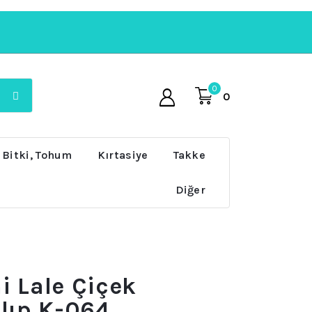
0
0
 Bitki, Tohum
Kırtasiye
Takke
Diğer
i Lale Çiçek
lıp K-064,