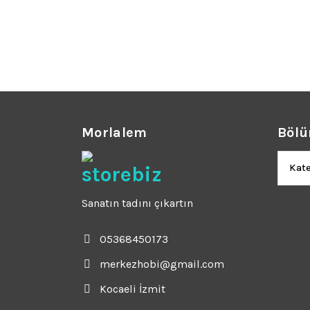
₺769.
Morlalem
Bölü
Bölüm
Sanatın tadını çıkartın
05368450173
merkezhobi@gmail.com
Kocaeli İzmit