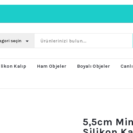
ilikon Kalıp
Ham Objeler
Boyalı Objeler
Canlı
5,5cm Min
Silikon Ka