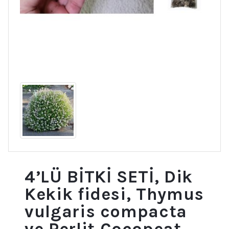
4’LÜ BİTKİ SETİ, Dik
Kekik fidesi, Thymus
vulgaris compacta
ve Perlit Cocopeat