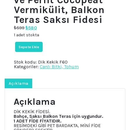
Vermikülit, Balkon
Teras Saksı Fidesi
Orijinal
Şu
₺
599
₺
580
fiyat:
andaki
1 adet stokta
₺599.
fiyat:
₺580.
4'LÜ
Sepete Ekle
BİTKİ
SETİ,
Dik
Stok kodu:
Dik Kekik F60
Kekik
Kategoriler:
Canlı Bitki, Tohum
fidesi,
Thymus
vulgaris
compacta
Açıklama
ve
Perlit
Cocopeat
Açıklama
Vermikülit,
Balkon
Teras
DİK KEKİK FİDESİ.
Saksı
Bahçe, Saksı Balkon Teras için uygundur.
Fidesi
1 ADET FİDE FİYATIDIR.
adet
RESİMDEKİ GİBİ PET BARDAKTA, MİNİ FİDE