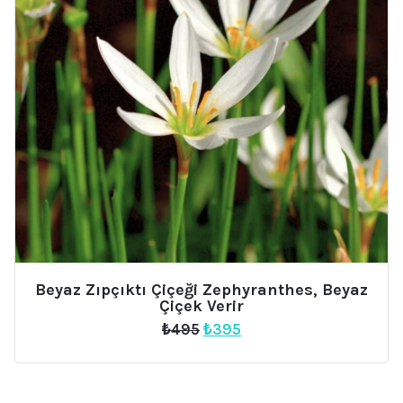
Beyaz Zıpçıktı Çiçeği Zephyranthes, Beyaz
Çiçek Verir
Orijinal
Şu
₺
495
₺
395
fiyat:
andaki
₺495.
fiyat:
₺395.