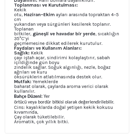
Dayanımı:
Hafif donlara dayanıklıdır.
Toplanması ve Kurutulması:
Kekik
otu,
Haziran–Ekim
ayları arasında topraktan 4–5
cm
yukarıdan veya sürgünleri kesilerek toplanır.
Toplanan
bitkiler,
güneşli ve havadar bir yerde
, sıcaklığın
35°C’yi
geçmemesine dikkat edilerek kurutulur.
Faydaları ve Kullanım Alanları:
Sağlık:
Kekik
çayı iştah açar, sindirimi kolaylaştırır, sabah
içildiğinde gün boyu
zindelik sağlar. Soğuk algınlığı, nezle, boğaz
ağrıları ve kuru
öksürüklerin atlatılmasında destek olur.
Mutfak:
Yemeklerde
baharat olarak, çaylarda aroma verici olarak
kullanılır.
Bahçe Düzeni:
Yer
örtücü veya bordür bitkisi olarak değerlendirilebilir.
Cins: kayalıklarda doğal yetişen kekik kokusu
kıvamında,
Çay olarak tüketilebilir.
Aromatik, çok yıllık bitki.