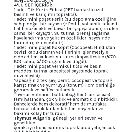
GÖNDERİLECEKTİR.
4’LÜ SET İÇERİĞİ:
1 adet Dik Kekik Fidesi (PET bardakta özel
besinli ve karışımlı toprakta).
1 adet mini poşet Perlit (su depolama özelliğine
sahip doğal bir kayaçtır): Perlit, volkanik kökenli
hafif, gözenekli ve beyaz bir yapıya dönüştürülen
camsı bir kayaçtır. Su tutma, drenaj sağlama,
havalandırma ve yalıtım özellikleri sayesinde
tarımda çok önemlidir).
1 adet mini poşet Kokopit (Cocopeat: Hindistan
cevizi kabuklarının ve liflerinin işlenmesiyle
elde edilen, yüksek su tutma kapasitesine (%70-
80) sahip, %100 organik ve doğal).
1 adet mini poşet Vermikülit (su ve besin
maddesi tutma kapasitesi sayesinde toprak
düzenleyici).
Yapacağınız tek şey; perlit, cocopeat ve toprağı
karıştırmak ve yumruyu (tohum) 1 cm derinliğe
gömmek ve hafifçe sulamak.
Thymus vulgaris, ballıbabagiller (Lamiaceae)
familyasından, çok yıllık ve aromatik bir bitkidir.
Bahçelerde hem dekoratif hem de mutfakta
baharat olarak kullanılabilen, dayanıklı ve
bakımı kolay bir türdür.
Thymus vulgaris
, güneşli yerleri seven ve
genellikle
çorak, iyi drene edilmiş topraklarda yetişen çok