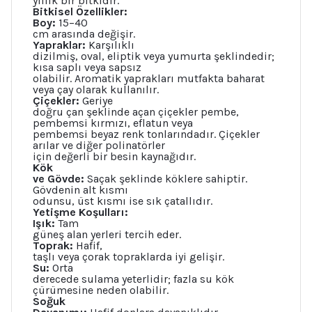
yıllık bir bitkidir.
Bitkisel Özellikler:
Boy:
15–40
cm arasında değişir.
Yapraklar:
Karşılıklı
dizilmiş, oval, eliptik veya yumurta şeklindedir;
kısa saplı veya sapsız
olabilir. Aromatik yaprakları mutfakta baharat
veya çay olarak kullanılır.
Çiçekler:
Geriye
doğru çan şeklinde açan çiçekler pembe,
pembemsi kırmızı, eflatun veya
pembemsi beyaz renk tonlarındadır. Çiçekler
arılar ve diğer polinatörler
için değerli bir besin kaynağıdır.
Kök
ve Gövde:
Saçak şeklinde köklere sahiptir.
Gövdenin alt kısmı
odunsu, üst kısmı ise sık çatallıdır.
Yetişme Koşulları:
Işık:
Tam
güneş alan yerleri tercih eder.
Toprak:
Hafif,
taşlı veya çorak topraklarda iyi gelişir.
Su:
Orta
derecede sulama yeterlidir; fazla su kök
çürümesine neden olabilir.
Soğuk