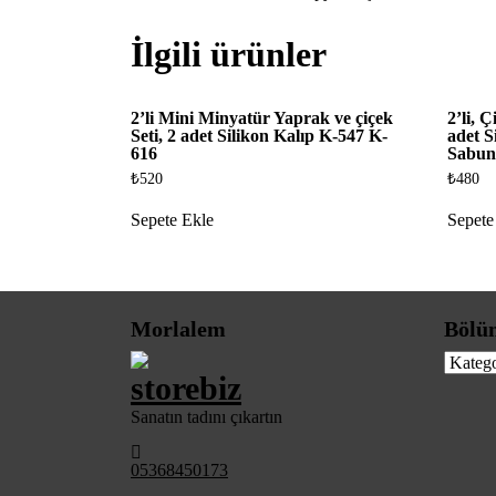
İlgili ürünler
2’li Mini Minyatür Yaprak ve çiçek
2’li, 
Seti, 2 adet Silikon Kalıp K-547 K-
adet S
616
Sabun
₺
520
₺
480
Sepete Ekle
Sepete
Morlalem
Bölü
Bölüml
Sanatın tadını çıkartın
05368450173