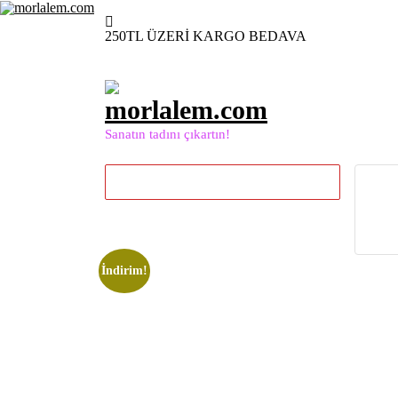
İçeriğe
geç
250TL ÜZERİ KARGO BEDAVA
Sanatın tadını çıkartın!
İndirim!