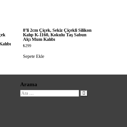
8’li 2cm Çiçek, Sekiz Çiçekli Silikon
çek
Kalıp K-1160, Kokulu Taş Sabun
Alçı Mum Kalıbı
alıbı
₺
299
Sepete Ekle
Arama
Ara: