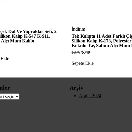
İndirim
Çiçek Dal Ve Yapraklar Seti, 2
ilikon Kalıp K-547 K-911,
Tek Kalıpta 11 Adet Farklı Çi
 Alçı Mum Kalıbı
Silikon Kalıp K-173, Polyester
Kokulu Taş Sabun Alçı Mum K
Orijinal
Şu
₺
376
₺
340
fiyat:
andaki
 Ekle
₺376.
fiyat:
Sepete Ekle
₺340.
mler
Arşiv
er
Aralık 2024