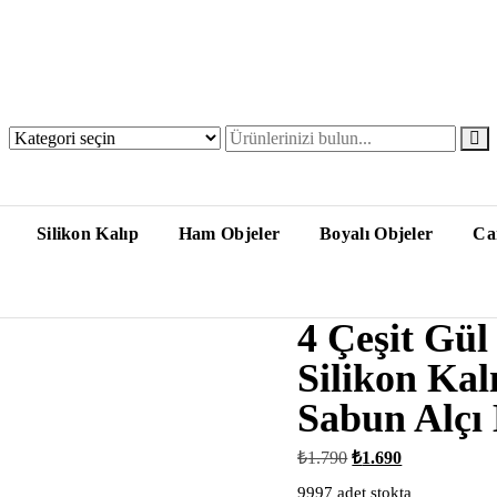
Silikon Kalıp
Ham Objeler
Boyalı Objeler
Ca
4 Çeşit Gül
Silikon Kal
Sabun Alçı
Orijinal
Şu
₺
1.790
₺
1.690
fiyat:
andaki
₺1.790.
fiyat:
9997 adet stokta