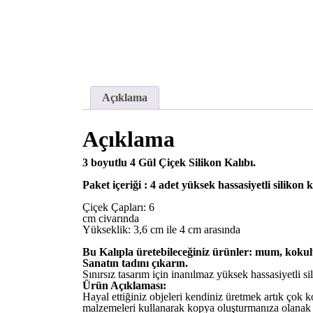
Açıklama
Açıklama
3 boyutlu 4 Gül Çiçek Silikon Kalıbı.
Paket içeriği :
4 adet yüksek hassasiyetli silikon k
Çiçek Çapları: 6
cm civarında
Yükseklik: 3,6 cm ile 4 cm arasında
Bu Kalıpla üretebileceğiniz ürünler: mum, kokulu
Sanatın tadını çıkarın.
Sınırsız tasarım için inanılmaz yüksek hassasiyetli si
Ürün Açıklaması:
Hayal ettiğiniz objeleri kendiniz üretmek artık çok ko
malzemeleri kullanarak kopya oluşturmanıza olanak 