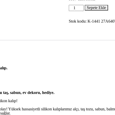
₺1.690.
4
Sepete Ekle
Çeşit
Gül
Çiçeği,
Stok kodu:
K-1441 27A640
Çiçek
Seti
Silikon
Kalıp
K-
1441,
Taş
Tozu
Sabun
Alçı
Mum
alıp.
Kalıbı
adet
 taş, sabun, ev dekoru, hediye.
likon kalıp!
lay! Yüksek hassasiyetli silikon kalıplarımız alçı, taş tozu, sabun, balm
sağlar.