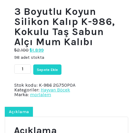
3 Boyutlu Koyun
Silikon Kalıp K-986,
Kokulu Taş Sabun
Alçı Mum Kalıbı
Orijinal
Şu
₺
2.100
₺
1.899
fiyat:
andaki
98 adet stokta
₺2.100.
fiyat:
₺1.899.
3
Sepete Ekle
Boyutlu
Koyun
Silikon
Stok kodu:
K-986 2G750POA
Kalıp
Kategoriler:
Hayvan Böcek
K-
Marka:
morlalem
986,
Kokulu
Taş
Sabun
Açıklama
Alçı
Mum
Kalıbı
Açıklama
adet