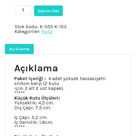
₺2.899.
fiyat:
₺2.850.
2'li
Sepete Ekle
Gül
Kabarmalı
Kutu
Stok kodu:
K-055 K-153
Silikon
Kategoriler:
Kutu
Kalıp
Seti
K-
055
Açıklama
K-
153,
Polyester
Açıklama
Taş
Tozu
Çimento
Paket içeriği :
4 adet yüksek hassasiyetli
Alçı
silikon kalıp (2 kutu
Kalıbı
için: 2 alt 2 üst kapak).
adet
*****
Küçük Kutu Ölçüleri:
Yükseklik: 4,5 cm.
Dış Çapı: 7,5 cm.
İç Çapı: 5,2 cm.
İç Derinlik: 1,8cm.
*****