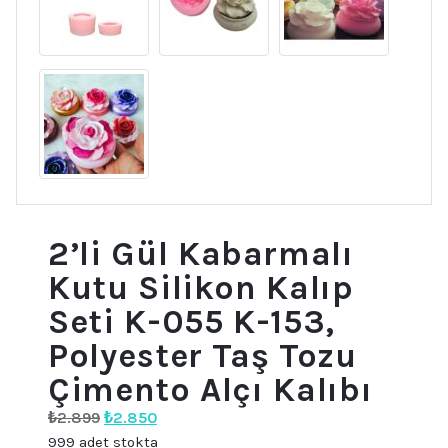
2’li Gül Kabarmalı
Kutu Silikon Kalıp
Seti K-055 K-153,
Polyester Taş Tozu
Çimento Alçı Kalıbı
Orijinal
Şu
₺
2.899
₺
2.850
fiyat:
andaki
999 adet stokta