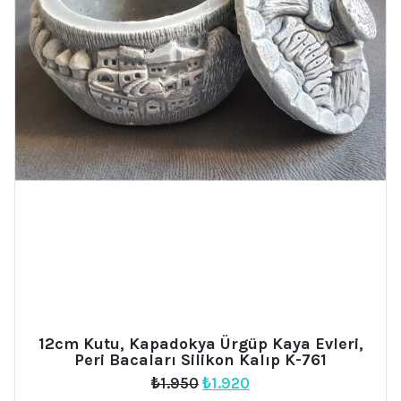
12cm Kutu, Kapadokya Ürgüp Kaya Evleri,
Peri Bacaları Silikon Kalıp K-761
Orijinal
Şu
₺
1.950
₺
1.920
fiyat:
andaki