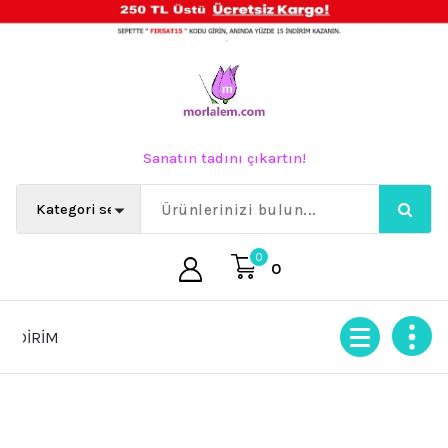
İçeriğe
geç
Sanatın tadını çıkartın!
0
0
FIRSAT15 KODU ile SEPETTE %15 İNDİRİM