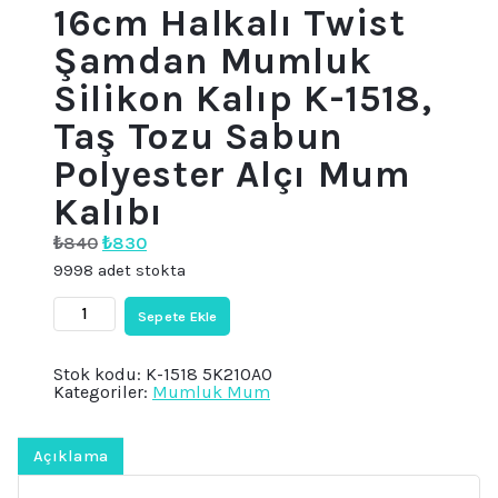
16cm Halkalı Twist
Şamdan Mumluk
Silikon Kalıp K-1518,
Taş Tozu Sabun
Polyester Alçı Mum
Kalıbı
Orijinal
Şu
₺
840
₺
830
fiyat:
andaki
9998 adet stokta
₺840.
fiyat:
₺830.
16cm
Sepete Ekle
Halkalı
Twist
Şamdan
Stok kodu:
K-1518 5K210AO
Mumluk
Kategoriler:
Mumluk Mum
Silikon
Kalıp
K-
1518,
Açıklama
Taş
Tozu