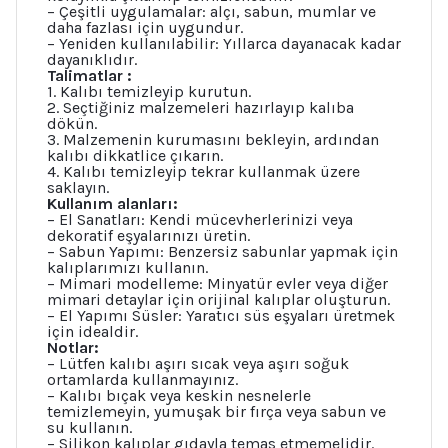
– Çeşitli uygulamalar: alçı, sabun, mumlar ve
daha fazlası için uygundur.
– Yeniden kullanılabilir: Yıllarca dayanacak kadar
dayanıklıdır.
Talimatlar :
1. Kalıbı temizleyip kurutun.
2. Seçtiğiniz malzemeleri hazırlayıp kalıba
dökün.
3. Malzemenin kurumasını bekleyin, ardından
kalıbı dikkatlice çıkarın.
4. Kalıbı temizleyip tekrar kullanmak üzere
saklayın.
Kullanım alanları:
– El Sanatları: Kendi mücevherlerinizi veya
dekoratif eşyalarınızı üretin.
– Sabun Yapımı: Benzersiz sabunlar yapmak için
kalıplarımızı kullanın.
– Mimari modelleme: Minyatür evler veya diğer
mimari detaylar için orijinal kalıplar oluşturun.
– El Yapımı Süsler: Yaratıcı süs eşyaları üretmek
için idealdir.
Notlar:
– Lütfen kalıbı aşırı sıcak veya aşırı soğuk
ortamlarda kullanmayınız.
– Kalıbı bıçak veya keskin nesnelerle
temizlemeyin, yumuşak bir fırça veya sabun ve
su kullanın.
– Silikon kalıplar gıdayla temas etmemelidir.