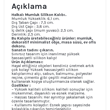
Sabun
Açıklama
Polyester
Alçı
Mum
Halkalı Mumluk Silikon Kalıbı.
Kalıbı
Mumluk Yükseklik: 6,1 cm.
adet
Dış Taban Çapı : 7,5 cm.
Dış Üst Çapı : 3,8 cm.
İç delik çapı (mum yuvası): 2,5 cm.
Derinlik: 2,5 cm.
Bu Kalıpla üretebileceğiniz ürünler: mumluk,
dekoratif minimalist obje, masa süsü, ev ofis
dekoru.
Sanatın tadını çıkarın.
Sınırsız tasarım için inanılmaz yüksek
hassasiyetli silikon kalıp!
Ürün Açıklaması:
Hayal ettiğiniz objeleri kendiniz üretmek artık
çok kolay! Yüksek hassasiyetli silikon
kalıplarımız alçı, sabun, balmumu, polyester
reçine, çimento gibi çeşitli malzemeleri
kullanarak kopya oluşturmanıza olanak sağlar.
Özellikler :
– Yüksek kaliteli silikon: kaliteli sonuçlar için
mükemmel, dayanıklı ve esnek malzeme.
– Hassas tasarım: Her ayrıntıyı yakalamak için
özenle tasarlanmıştır.
– Kullanımı kolaydır: Esnek yapısı sayesinde
kolaylıkla çıkarılıp temizlenebilir.