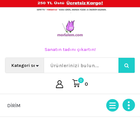
İçeriğe
geç
Sanatın tadını çıkartın!
0
0
NDİRİM