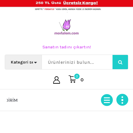
İçeriğe
geç
Sanatın tadını çıkartın!
0
0
İRİM