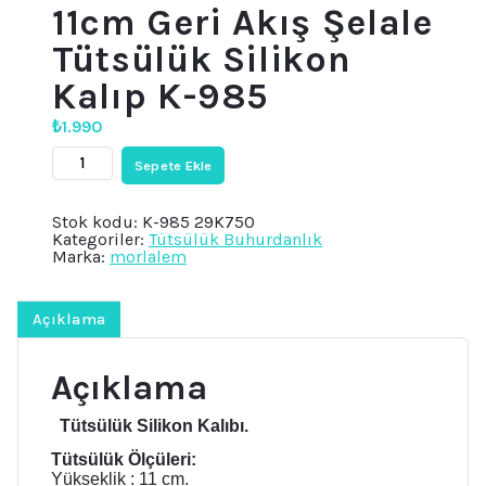
11cm Geri Akış Şelale
Tütsülük Silikon
Kalıp K-985
₺
1.990
11cm
Sepete Ekle
Geri
Akış
Şelale
Stok kodu:
K-985 29K750
Tütsülük
Kategoriler:
Tütsülük Buhurdanlık
Silikon
Marka:
morlalem
Kalıp
K-
985
adet
Açıklama
Açıklama
Tütsülük Silikon Kalıbı.
Tütsülük Ölçüleri:
Yükseklik
: 11
cm.