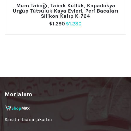
İNDIRIM
Mum Tabağı, Tabak Küllük, Kapadokya
Ürgüp Tütsülük Kaya Evleri, Peri Bacaları
Silikon Kalıp K-764
Orijinal
Şu
₺
1.290
₺
1.230
fiyat:
andaki
₺1.290.
fiyat:
₺1.230.
Morlalem
Sanatın tadını çıkartın