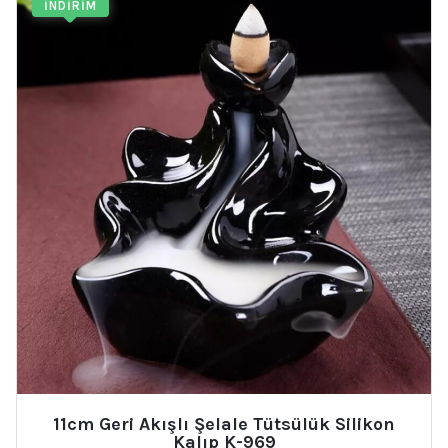
İNDIRIM
11cm Geri Akışlı Şelale Tütsülük Silikon
Kalıp K-969