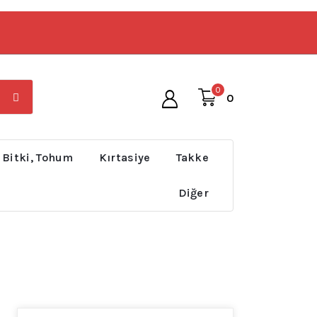
0
0
 Bitki, Tohum
Kırtasiye
Takke
Diğer