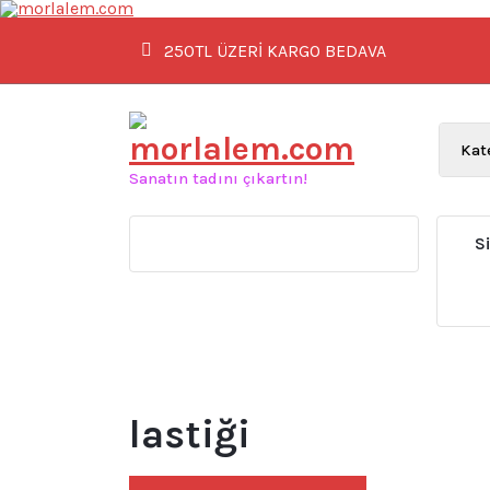
İçeriğe
geç
250TL ÜZERİ KARGO BEDAVA
Sanatın tadını çıkartın!
S
lastiği