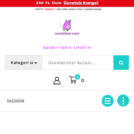
İçeriğe
geç
Sanatın tadını çıkartın!
0
0
5 İNDİRİM